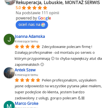
Rekuperacja, Lubuskie, MONTAŻ SERWIS
5.0
Na podstawie 111 opinii
powered by
G
o
o
g
l
e
oceń nas na
Joanna Adamska
4 miesiące temu
Zdecydowanie polecam firmę ! 
Działają profesjonalnie -od montażu po serwis o 
którym przypominają 🙂 to chyba największy atut dla 
zapominalskich 🙂
Antek Szew
4 miesiące temu
Pełen profesjonalizm, uzyskałem 
jasne odpowiedzi na wszystkie pytania jakie miałem, 
super podejście do klienta, jestem bardzo 
zadowolony z usługi, gorąco polecam 💪🏼
Marco Groke