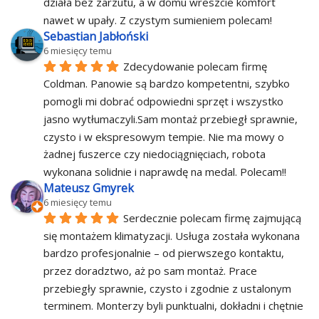
działa bez zarzutu, a w domu wreszcie komfort 
nawet w upały. Z czystym sumieniem polecam!
Sebastian Jabłoński
6 miesięcy temu
Zdecydowanie polecam firmę 
Coldman. Panowie są bardzo kompetentni, szybko 
pomogli mi dobrać odpowiedni sprzęt i wszystko 
jasno wytłumaczyli.Sam montaż przebiegł sprawnie, 
czysto i w ekspresowym tempie. Nie ma mowy o 
żadnej fuszerce czy niedociągnięciach, robota 
wykonana solidnie i naprawdę na medal. Polecam!!
Mateusz Gmyrek
6 miesięcy temu
Serdecznie polecam firmę zajmującą 
się montażem klimatyzacji. Usługa została wykonana 
bardzo profesjonalnie – od pierwszego kontaktu, 
przez doradztwo, aż po sam montaż. Prace 
przebiegły sprawnie, czysto i zgodnie z ustalonym 
terminem. Monterzy byli punktualni, dokładni i chętnie 