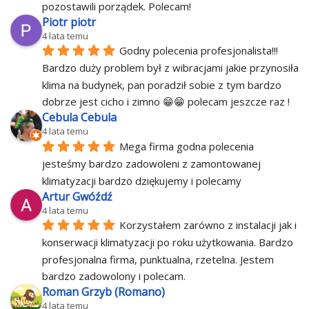
pozostawili porządek. Polecam!
Piotr piotr
4 lata temu
Godny polecenia profesjonalista!!! 
Bardzo duży problem był z wibracjami jakie przynosiła 
klima na budynek, pan poradził sobie z tym bardzo 
dobrze jest cicho i zimno 😁😁 polecam jeszcze raz !
Cebula Cebula
4 lata temu
Mega firma godna polecenia 
jesteśmy bardzo zadowoleni z zamontowanej 
klimatyzacji bardzo dziękujemy i polecamy
Artur Gwóźdź
4 lata temu
Korzystałem zarówno z instalacji jak i 
konserwacji klimatyzacji po roku użytkowania. Bardzo 
profesjonalna firma, punktualna, rzetelna. Jestem 
bardzo zadowolony i polecam.
Roman Grzyb (Romano)
4 lata temu