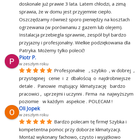
doskonale już prawie 3 lata. Latem chłodzi, a zimą 
sprawia, że ​​w domu jest przyjemnie ciepło. 
Oszczędzamy również sporo pieniędzy na kosztach 
ogrzewania (w porównaniu z gazem lub olejem). 
Instalacja przebiegła sprawnie, zespół był bardzo 
przyjazny i profesjonalny. Wielkie podziękowania dla 
Patryka. Możemy tylko polecić!
Piotr P.
w zeszłym roku
Profesjonalnie   , szybko  , w dobrej  , 
przystępnej   cenie  i  z  dbałością  o  najdrobniejsze   
detale .  Panowie  mątujący  klimatyzację   bardzo   
pracowici ,  uprzejmi i uczynni . Firma  na  najwyższym  
poziomie   w każdym  aspekcie . POLECAM !
Oli Jopek
w zeszłym roku
Bardzo polecam tę firmę! Szybka i 
kompetentna pomoc przy doborze klimatyzacji. 
Montaż wykonany fachowo, czysto i wyjątkowo 