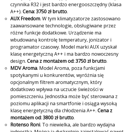
czynnika R32 i jest bardzo energooszczędny (klasa
A++).
Cena: 3750 zł brutto
.
AUX Freedom
. W tym klimatyzatorze zastosowano
zaawansowane technologie, obsługiwane przez
różne funkcje dodatkowe. Urządzenie ma
wbudowaną kontrolę temperatury, jonizator i
programator czasowy. Model marki AUX uzyskał
klasę energetyczną A++ i ma bardzo nowoczesny
design.
Cena z montażem od: 3750 zł brutto
.
MDV Aroma
. Model Aroma, poza funkcjami
spotykanymi u konkurentów, wyróżnia się
opcjonalnym filtrem aromatycznym, który
dodatkowo wpływa na uczucie świeżości w
pomieszczeniu. Jednostka może być sterowana z
poziomu aplikacji na smartfonie i osiąga wysoką
klasę energetyczną dla chłodzenia A++.
Cena z
montażem od: 3800 zł brutto
.
Rotenso Roni
. To niewielka, ale bardzo wydajna
jednostka. Można ją dyskretnie zainstalować nawet